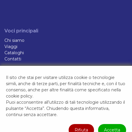
Voci principali
Chi siamo
Viaggi
Cataloghi
Contatti
Il sito che stai per visitare utilizza cookie o tecnologie
simili, anche di terze parti, per finalità tecniche e, con il tuo
consenso, anche per altre finalità come specificato nella
cookie policy
.
Seguici su
Puoi acconsentire all’utilizzo di tali tecnologie utilizzando il
pulsante “Accetta”. Chiudendo questa informativa,
continui senza accettare.
Rifiuta
Accetta