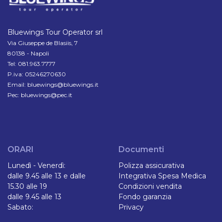
Bluewings Tour Operator srl
Via Giuseppe de Blasiis, 7
80138 - Napoli
Tel: 081.963.7777
P.iva: 05246270630
Email: bluewings@bluewings.it
Pec: bluewings@pec.it
ORARI
Documenti
Lunedì - Venerdì:
Polizza assicurativa
dalle 9.45 alle 13 e dalle
Integrativa Spesa Medica
15.30 alle 19
Condizioni vendita
dalle 9.45 alle 13
Fondo garanzia
Sabato:
Privacy